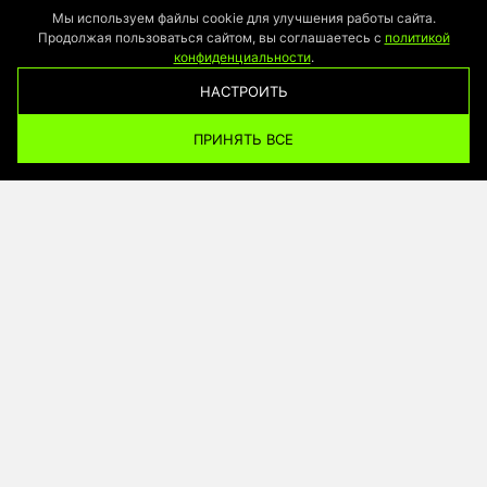
Мы используем файлы cookie для улучшения работы сайта.
Продолжая пользоваться сайтом, вы соглашаетесь с
политикой
конфиденциальности
.
НАСТРОИТЬ
ПРИНЯТЬ ВСЕ
% ПО КОДУ 03SS26 //
// −10% ПО КОДУ 03SS26 /
ХОЧЕШЬ
ПОДКЛЮЧИТЬСЯ К
КОММЬЮНИТИ?
// Только секретная информация, без спама.
ПОДКЛЮЧИТЬСЯ