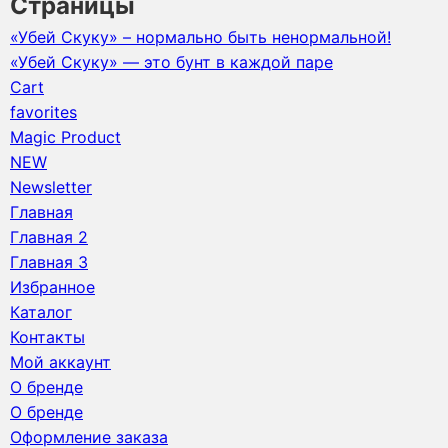
Страницы
«Убей Скуку» – нормально быть ненормальной!
«Убей Скуку» — это бунт в каждой паре
Cart
favorites
Magic Product
NEW
Newsletter
Главная
Главная 2
Главная 3
Избранное
Каталог
Контакты
Мой аккаунт
О бренде
О бренде
Оформление заказа